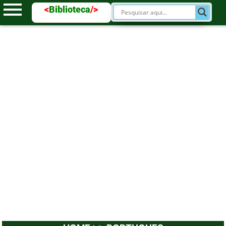
<
Biblioteca
/>