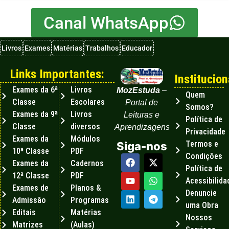
Canal WhatsApp
Livros
Exames
Matérias
Trabalhos
Educador
Links Importantes:
Institucion
Exames da 6ª
Livros
MozEstuda
–
Quem
Classe
Escolares
Portal de
Somos?
Exames da 9ª
Livros
Leituras e
Política de
Classe
diversos
Aprendizagens
Privacidade
Exames da
Módulos
Termos e
Siga-nos
10ª Classe
PDF
Condições
Exames da
Cadernos
Política de
12ª Classe
PDF
Acessibilida
Exames de
Planos &
Denuncie
Admissão
Programas
uma Obra
Editais
Matérias
Nossos
Matrizes
(Aulas)