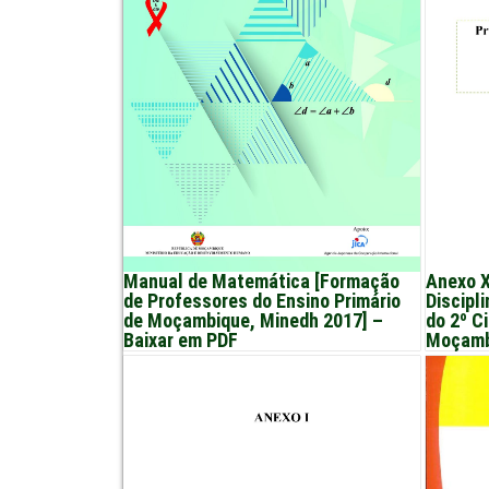
Manual de Matemática [Formação
Anexo X
de Professores do Ensino Primário
Discipl
de Moçambique, Minedh 2017] –
do 2º C
Baixar em PDF
Moçamb