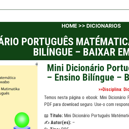
HOME
>>
DICIONARIOS
NÁRIO PORTUGUÊS MATÉMATIC
BILÍNGUE – BAIXAR E
Mini Dicionário Por
– Ensino Bilíngue – 
>>Disciplina:
Di
Temos nesta página o ebook: Mini Dicionário
PDF para download seguro. Use-o com responsa
📖
Título:
Mini Dicionário Português Matémati
✍️
Autor(es):
–