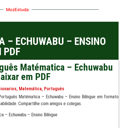
MozEstuda
A – ECHUWABU – ENSINO
M PDF
tuguês Matématica – Echuwabu
Baixar em PDF
cionarios
,
Matemática
,
Português
 Português Matématica – Echuwabu – Ensino Bilíngue em formato
bilidade. Compartilhe com amigos e colegas.
ca – Echuwabu – Ensino Bilíngue