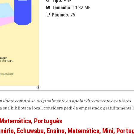
📂
Tipo:
PDF
💾
Tamanho:
11.32 MB
📑
Páginas:
75
onsidere comprá-la originalmente ou apoiar diretamente os autores.
na sua biblioteca local, considere pedi-la emprestado gratuitamente l
Matemática
,
Português
onário
,
Echuwabu
,
Ensino
,
Matemática
,
Mini
,
Portu