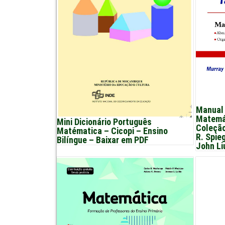
Manual 
Matemá
Mini Dicionário Português
Coleção
Matématica – Cicopi – Ensino
R. Spie
Bilíngue – Baixar em PDF
John Li