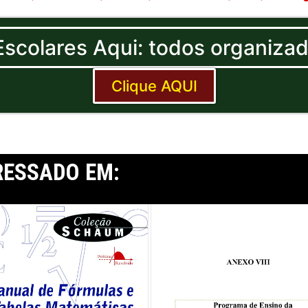
 Escolares Aqui: todos organiza
Clique AQUI
RESSADO EM: