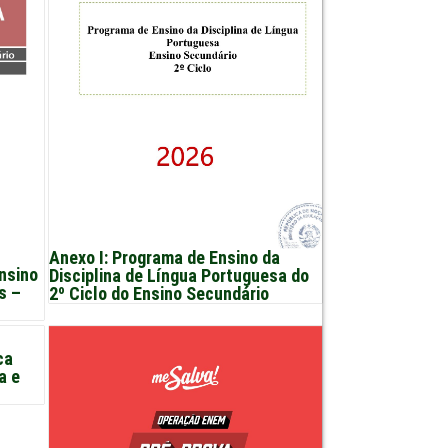
Anexo I: Programa de Ensino da
nsino
Disciplina de Língua Portuguesa do
s –
2º Ciclo do Ensino Secundário
ca
a e