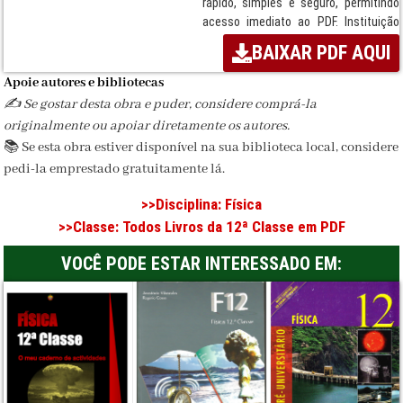
rápido, simples e seguro, permitindo
acesso imediato ao PDF. Instituição
responsável: Plural Editores.
BAIXAR PDF AQUI
Termos:
Livro, Disciplina de Física,
Apoie autores e bibliotecas
ensino secundário, Moçambique, MEC,
✍️ Se gostar desta obra e puder, considere comprá-la
Sistema Nacional de Ensino, Plural
originalmente ou apoiar diretamente os autores.
Editores, Download seguro, PDF
📚 Se esta obra estiver disponível na sua biblioteca local, considere
escolar.
pedi-la emprestado gratuitamente lá.
Disciplina:
Física
>>Disciplina:
Física
Classe / Ciclo:
12ª Classe
>>Classe:
Todos Livros da 12ª Classe em PDF
Editora:
Plural Editores
VOCÊ PODE ESTAR INTERESSADO EM:
Formato:
PDF