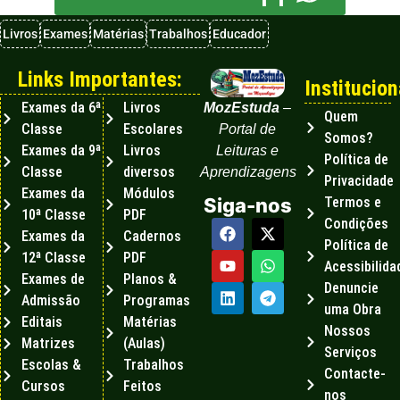
Livros
Exames
Matérias
Trabalhos
Educador
Links Importantes:
Institucion
Exames da 6ª
Livros
MozEstuda
–
Quem
Classe
Escolares
Portal de
Somos?
Exames da 9ª
Livros
Leituras e
Política de
Classe
diversos
Aprendizagens
Privacidade
Exames da
Módulos
Termos e
Siga-nos
10ª Classe
PDF
Condições
Exames da
Cadernos
Política de
12ª Classe
PDF
Acessibilida
Exames de
Planos &
Denuncie
Admissão
Programas
uma Obra
Editais
Matérias
Nossos
Matrizes
(Aulas)
Serviços
Escolas &
Trabalhos
Contacte-
Cursos
Feitos
nos