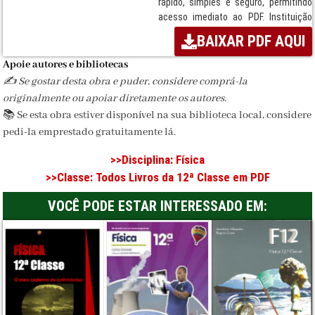
rápido, simples e seguro, permitindo
acesso imediato ao PDF. Instituição
responsável: Longman.
BAIXAR PDF AQUI
Termos:
Livro, Disciplina de Física,
Apoie autores e bibliotecas
ensino secundário, Moçambique, MEC,
✍️ Se gostar desta obra e puder, considere comprá-la
Sistema Nacional de Ensino, Longman,
originalmente ou apoiar diretamente os autores.
Download seguro, PDF escolar.
📚 Se esta obra estiver disponível na sua biblioteca local, considere
Disciplina:
Física
pedi-la emprestado gratuitamente lá.
Classe / Ciclo:
12ª Classe
>>Disciplina:
Física
>>Classe:
Todos Livros da 12ª Classe em PDF
Editora:
Longman
Formato:
PDF
VOCÊ PODE ESTAR INTERESSADO EM: