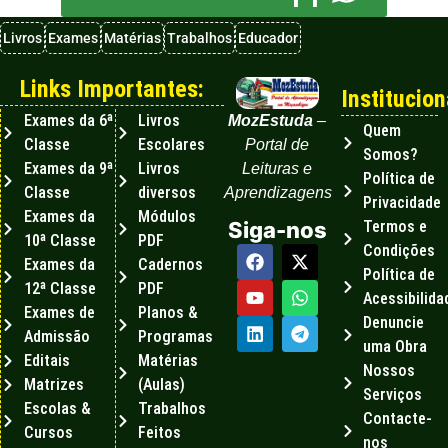
Livros
Exames
Matérias
Trabalhos
Educador
Links Importantes:
Institucion
Exames da 6ª
Livros
MozEstuda
–
Quem
Classe
Escolares
Portal de
Somos?
Exames da 9ª
Livros
Leituras e
Política de
Classe
diversos
Aprendizagens
Privacidade
Exames da
Módulos
Termos e
Siga-nos
10ª Classe
PDF
Condições
Exames da
Cadernos
Política de
12ª Classe
PDF
Acessibilida
Exames de
Planos &
Denuncie
Admissão
Programas
uma Obra
Editais
Matérias
Nossos
Matrizes
(Aulas)
Serviços
Escolas &
Trabalhos
Contacte-
Cursos
Feitos
nos