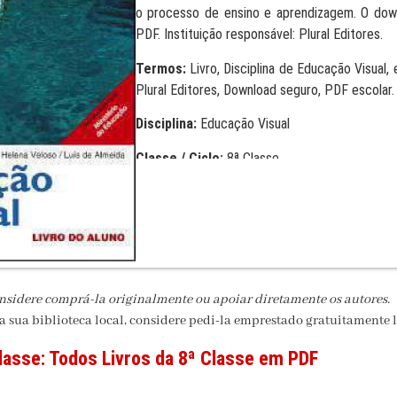
o processo de ensino e aprendizagem. O down
PDF. Instituição responsável: Plural Editores.
Termos:
Livro, Disciplina de Educação Visual
Plural Editores, Download seguro, PDF escolar.
Disciplina:
Educação Visual
Classe / Ciclo:
8ª Classe
Editora:
Plural Editores
Formato:
PDF
onsidere comprá-la originalmente ou apoiar diretamente os autores.
na sua biblioteca local, considere pedi-la emprestado gratuitamente l
lasse:
Todos Livros da 8ª Classe em PDF