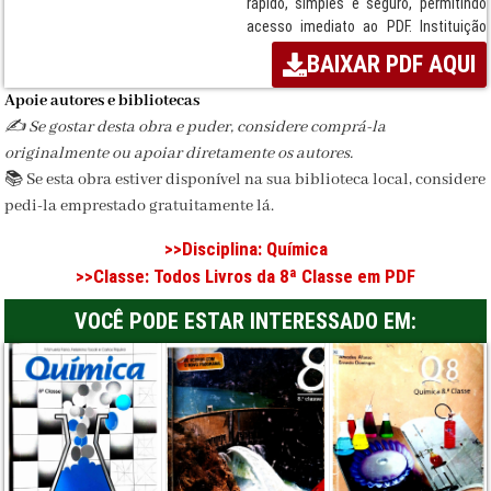
rápido, simples e seguro, permitindo
acesso imediato ao PDF. Instituição
responsável: Longman.
BAIXAR PDF AQUI
Termos:
Livro, Disciplina de Química,
Apoie autores e bibliotecas
ensino secundário, Moçambique, MEC,
✍️ Se gostar desta obra e puder, considere comprá-la
Sistema Nacional de Ensino, Longman,
originalmente ou apoiar diretamente os autores.
Download seguro, PDF escolar.
📚 Se esta obra estiver disponível na sua biblioteca local, considere
Disciplina:
Química
pedi-la emprestado gratuitamente lá.
Classe / Ciclo:
8ª Classe
>>Disciplina:
Química
>>Classe:
Todos Livros da 8ª Classe em PDF
Editora:
Longman
Formato:
PDF
VOCÊ PODE ESTAR INTERESSADO EM: