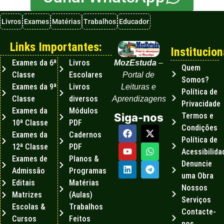
Livros
Exames
Matérias
Trabalhos
Educador
Links Importantes:
Institucion
Exames da 6ª
Livros
MozEstuda
–
Quem
Classe
Escolares
Portal de
Somos?
Exames da 9ª
Livros
Leituras e
Política de
Classe
diversos
Aprendizagens
Privacidade
Exames da
Módulos
Termos e
Siga-nos
10ª Classe
PDF
Condições
Exames da
Cadernos
Política de
12ª Classe
PDF
Acessibilida
Exames de
Planos &
Denuncie
Admissão
Programas
uma Obra
Editais
Matérias
Nossos
Matrizes
(Aulas)
Serviços
Escolas &
Trabalhos
Contacte-
Cursos
Feitos
nos