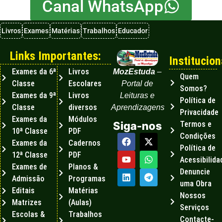
Canal WhatsApp
Livros
Exames
Matérias
Trabalhos
Educador
Links Importantes:
Institucion
Exames da 6ª
Livros
MozEstuda
–
Quem
Classe
Escolares
Portal de
Somos?
Exames da 9ª
Livros
Leituras e
Política de
Classe
diversos
Aprendizagens
Privacidade
Exames da
Módulos
Termos e
Siga-nos
10ª Classe
PDF
Condições
Exames da
Cadernos
Política de
12ª Classe
PDF
Acessibilida
Exames de
Planos &
Denuncie
Admissão
Programas
uma Obra
Editais
Matérias
Nossos
Matrizes
(Aulas)
Serviços
Escolas &
Trabalhos
Contacte-