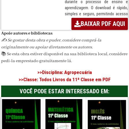
durante o processo de ensino e
aprendizagem. O download é rápido,
simples e seguro, permitindo acesso
imediato ao PDF. Instituição
BAIXAR PDF AQUI
responsável: Texto Editores.
Apoie autores e bibliotecas
Termos:
Livro, Disciplina de
✍️ Se gostar desta obra e puder, considere comprá-la
Agropecuária, ensino secundário,
originalmente ou apoiar diretamente os autores.
Moçambique, MEC, Sistema Nacional
📚 Se esta obra estiver disponível na sua biblioteca local, considere
de Ensino, Texto Editores, Download
seguro, PDF escolar.
pedi-la emprestado gratuitamente lá.
Disciplina:
Agropecuária
>>Disciplina:
Agropecuária
>>Classe:
Todos Livros da 11ª Classe em PDF
Classe / Ciclo:
11ª Classe
VOCÊ PODE ESTAR INTERESSADO EM:
Editora:
Texto Editores
Formato:
PDF