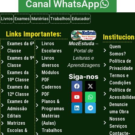
Canal WhatsApp
Livros
Exames
Matérias
Trabalhos
Educador
Links Importantes:
Institucion
Exames da 6ª
Livros
MozEstuda
–
Quem
Classe
Escolares
Portal de
Somos?
Exames da 9ª
Livros
Leituras e
Política de
Classe
diversos
Aprendizagens
Privacidade
Exames da
Módulos
Termos e
Siga-nos
10ª Classe
PDF
Condições
Exames da
Cadernos
Política de
12ª Classe
PDF
Acessibilida
Exames de
Planos &
Denuncie
Admissão
Programas
uma Obra
Editais
Matérias
Nossos
Matrizes
(Aulas)
Serviços
Escolas &
Trabalhos
Contacte-