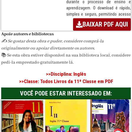
durante o processo de ensino e
aprendizagem. O download é rápido,
simples e seguro, permitindo acesso
imediato ao PDF. Instituição
BAIXAR PDF AQUI
responsável: MINEDH / MEC (2021).
Apoie autores e bibliotecas
Termos:
Caderno, Disciplina de Inglês,
✍️ Se gostar desta obra e puder, considere comprá-la
ensino secundário, Moçambique, MEC,
originalmente ou apoiar diretamente os autores.
Sistema Nacional de Ensino, MINEDH /
📚 Se esta obra estiver disponível na sua biblioteca local, considere
MEC, Download seguro, PDF escolar.
pedi-la emprestado gratuitamente lá.
Disciplina:
Inglês
>>Disciplina:
Inglês
Classe / Ciclo:
11ª Classe
>>Classe:
Todos Livros da 11ª Classe em PDF
Editora:
MINEDH / MEC
VOCÊ PODE ESTAR INTERESSADO EM:
Formato:
PDF