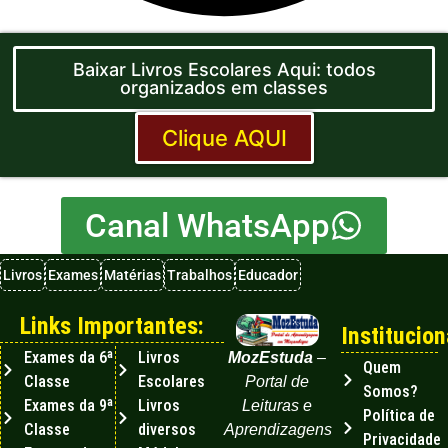
Baixar Livros Escolares Aqui: todos
organizados em classes
Clique AQUI
Canal WhatsApp
Livros
Exames
Matérias
Trabalhos
Educador
Links Importantes:
Institucion
Exames da 6ª
Livros
MozEstuda
–
Quem
Classe
Escolares
Portal de
Somos?
Exames da 9ª
Livros
Leituras e
Política de
Classe
diversos
Aprendizagens
Privacidade