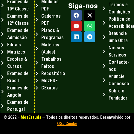
Exames da
Módulos
Termos e
Siga-nos
10ª Classe
PDF
Condições
Exames da
Cadernos
Política de
12ª Classe
PDF
Acessibilida
Exames de
Planos &
Denuncie
Admissão
Programas
uma Obra
Editais
Matérias
Nossos
Matrizes
(Aulas)
Serviços
Escolas &
Trabalhos
Contacte-
Cursos
Feitos
nos
Exames de
Repositório
Anuncie
Brasil
MozPDF
Connosco
Exames de
CExatas
Sobre o
Angola
Fundador
Exames de
Portugal
© 2022 –
MozEstuda
— Todos os direitos reservados. Desenvolvido por
OSJ Cumbe