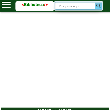
<
Biblioteca
/>