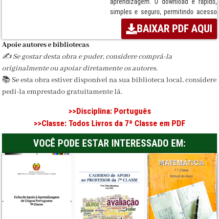
aprendizagem. O download é rápido,
simples e seguro, permitindo acesso
imediato ao PDF. Instituição
BAIXAR PDF AQUI
responsável: MINEDH / MEC.
Apoie autores e bibliotecas
Termos:
Livro, Disciplina de
✍️ Se gostar desta obra e puder, considere comprá-la
Português, ensino secundário,
originalmente ou apoiar diretamente os autores.
Moçambique, MEC, Sistema Nacional
📚 Se esta obra estiver disponível na sua biblioteca local, considere
de Ensino, MINEDH / MEC, Download
seguro, PDF escolar.
pedi-la emprestado gratuitamente lá.
Disciplina:
Português
>>Disciplina:
Português
>>Classe:
Todos Livros da 7ª Classe em PDF
Classe / Ciclo:
7ª Classe
VOCÊ PODE ESTAR INTERESSADO EM:
Editora:
MINEDH / MEC
Formato:
PDF