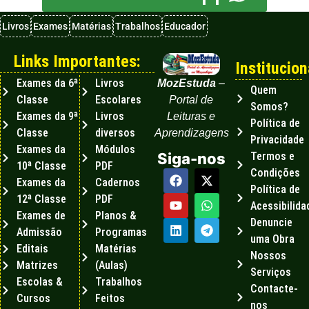
Livros
Exames
Matérias
Trabalhos
Educador
Links Importantes:
Institucion
Exames da 6ª
Livros
MozEstuda
–
Quem
Classe
Escolares
Portal de
Somos?
Exames da 9ª
Livros
Leituras e
Política de
Classe
diversos
Aprendizagens
Privacidade
Exames da
Módulos
Termos e
Siga-nos
10ª Classe
PDF
Condições
Exames da
Cadernos
Política de
12ª Classe
PDF
Acessibilida
Exames de
Planos &
Denuncie
Admissão
Programas
uma Obra
Editais
Matérias
Nossos
Matrizes
(Aulas)
Serviços
Escolas &
Trabalhos
Contacte-
Cursos
Feitos
nos