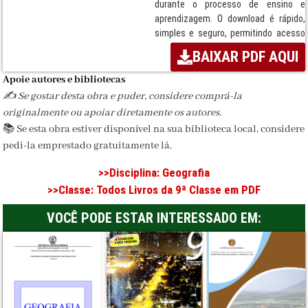
durante o processo de ensino e
aprendizagem. O download é rápido,
simples e seguro, permitindo acesso
imediato ao PDF. Instituição
BAIXAR PDF AQUI
responsável: Texto Editores.
Apoie autores e bibliotecas
Termos:
Livro, Disciplina de Geografia,
✍️ Se gostar desta obra e puder, considere comprá-la
ensino secundário, Moçambique, MEC,
originalmente ou apoiar diretamente os autores.
Sistema Nacional de Ensino, Texto
📚 Se esta obra estiver disponível na sua biblioteca local, considere
Editores, Download seguro, PDF
escolar.
pedi-la emprestado gratuitamente lá.
Disciplina:
Geografia
>>Disciplina:
Geografia
>>Classe:
Todos Livros da 9ª Classe em PDF
Classe / Ciclo:
9ª Classe
VOCÊ PODE ESTAR INTERESSADO EM:
Editora:
Texto Editores
Formato:
PDF