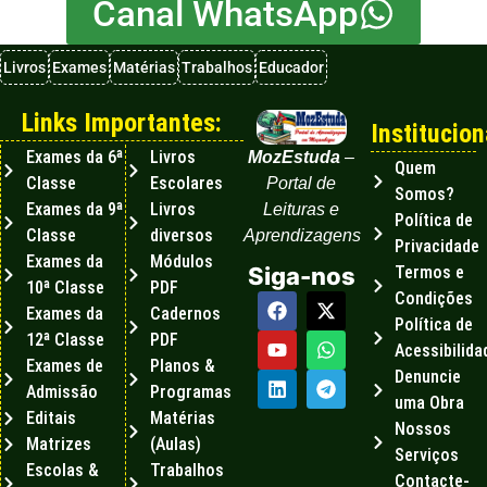
Canal WhatsApp
Livros
Exames
Matérias
Trabalhos
Educador
Links Importantes:
Institucion
Exames da 6ª
Livros
MozEstuda
–
Quem
Classe
Escolares
Portal de
Somos?
Exames da 9ª
Livros
Leituras e
Política de
Classe
diversos
Aprendizagens
Privacidade
Exames da
Módulos
Termos e
Siga-nos
10ª Classe
PDF
Condições
Exames da
Cadernos
Política de
12ª Classe
PDF
Acessibilida
Exames de
Planos &
Denuncie
Admissão
Programas
uma Obra
Editais
Matérias
Nossos
Matrizes
(Aulas)
Serviços
Escolas &
Trabalhos
Contacte-