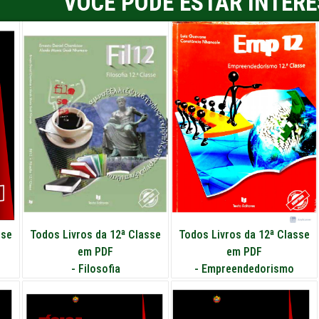
VOCÊ PODE ESTAR INTER
sse
Todos Livros da 12ª Classe
Todos Livros da 12ª Classe
em PDF
em PDF
-
Filosofia
-
Empreendedorismo