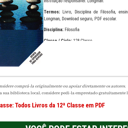
Instituição responsável: Longman.
Termos:
Livro, Disciplina de Filosofia, en
Longman, Download seguro, PDF escolar.
Disciplina:
Filosofia
Classe / Ciclo:
12ª Classe
Editora:
Longman
Formato:
PDF
onsidere comprá-la originalmente ou apoiar diretamente os autores.
na sua biblioteca local, considere pedi-la emprestado gratuitamente l
lasse:
Todos Livros da 12ª Classe em PDF