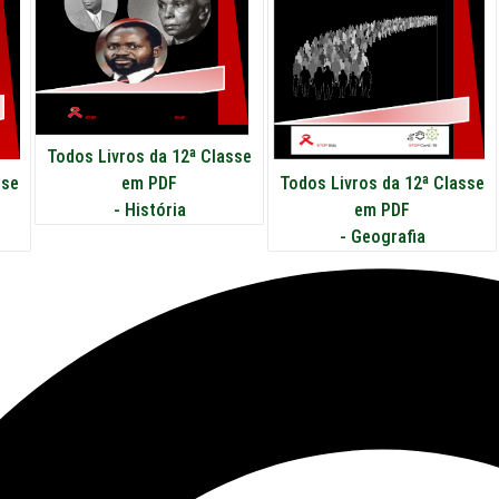
Todos Livros da 12ª Classe
em PDF
sse
Todos Livros da 12ª Classe
-
História
em PDF
-
Geografia