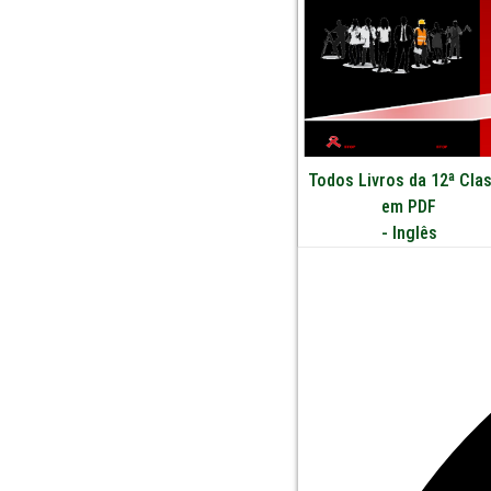
Todos Livros da 12ª Cla
em PDF
-
Inglês