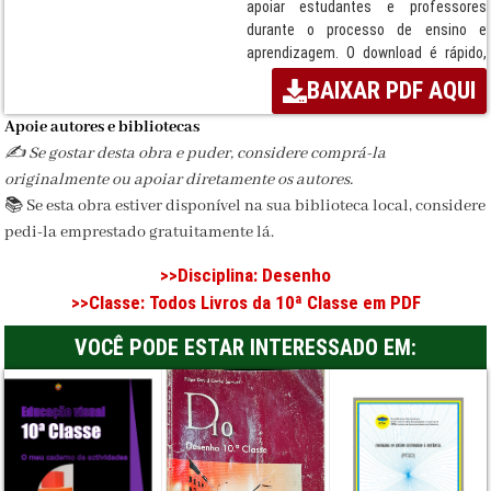
apoiar estudantes e professores
durante o processo de ensino e
aprendizagem. O download é rápido,
simples e seguro, permitindo acesso
BAIXAR PDF AQUI
imediato ao PDF. Instituição
responsável: MINEDH / MEC (2021).
Apoie autores e bibliotecas
✍️ Se gostar desta obra e puder, considere comprá-la
Termos:
Caderno, Disciplina de
originalmente ou apoiar diretamente os autores.
Educação Visual, ensino secundário,
📚 Se esta obra estiver disponível na sua biblioteca local, considere
Moçambique, MEC, Sistema Nacional
de Ensino, MINEDH / MEC, Download
pedi-la emprestado gratuitamente lá.
seguro, PDF escolar.
>>Disciplina:
Desenho
Disciplina:
Educação Visual
>>Classe:
Todos Livros da 10ª Classe em PDF
Classe / Ciclo:
10ª Classe
VOCÊ PODE ESTAR INTERESSADO EM:
Editora:
MINEDH / MEC
Formato:
PDF