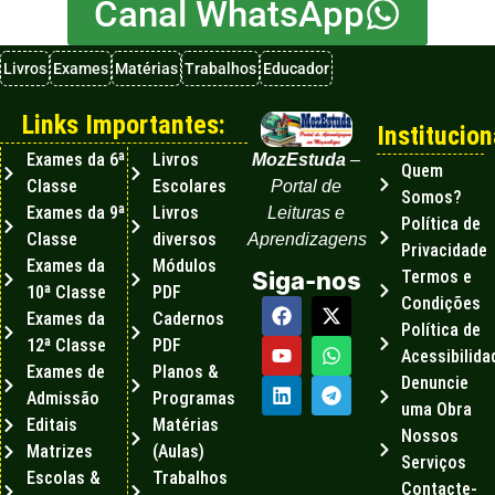
Canal WhatsApp
Livros
Exames
Matérias
Trabalhos
Educador
Links Importantes:
Institucion
Exames da 6ª
Livros
MozEstuda
–
Quem
Classe
Escolares
Portal de
Somos?
Exames da 9ª
Livros
Leituras e
Política de
Classe
diversos
Aprendizagens
Privacidade
Exames da
Módulos
Termos e
Siga-nos
10ª Classe
PDF
Condições
Exames da
Cadernos
Política de
12ª Classe
PDF
Acessibilida
Exames de
Planos &
Denuncie
Admissão
Programas
uma Obra
Editais
Matérias
Nossos
Matrizes
(Aulas)
Serviços
Escolas &
Trabalhos
Contacte-