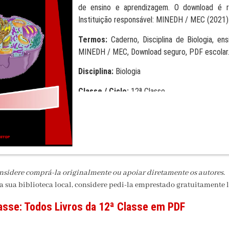
de ensino e aprendizagem. O download é rá
Instituição responsável: MINEDH / MEC (2021)
Termos:
Caderno, Disciplina de Biologia, en
MINEDH / MEC, Download seguro, PDF escolar
Disciplina:
Biologia
Classe / Ciclo:
12ª Classe
Editora:
MINEDH / MEC
Formato:
PDF
onsidere comprá-la originalmente ou apoiar diretamente os autores.
na sua biblioteca local, considere pedi-la emprestado gratuitamente l
asse:
Todos Livros da 12ª Classe em PDF