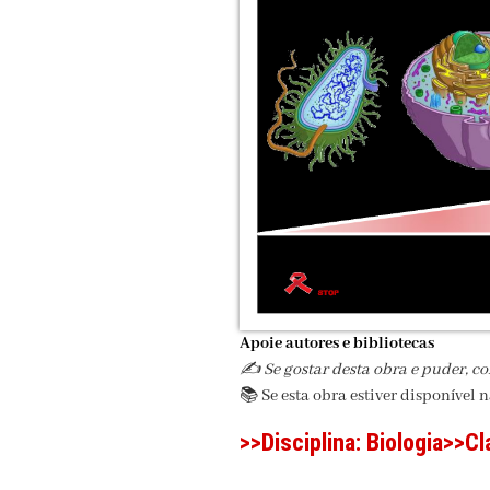
Apoie autores e bibliotecas
✍️ Se gostar desta obra e puder, c
📚 Se esta obra estiver disponível 
>>Disciplina:
Biologia
>>Cl