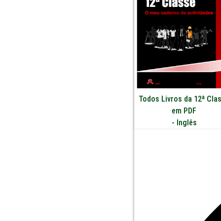
Todos Livros da 12ª Cla
em PDF
-
Inglês